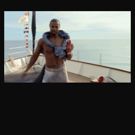
смотреть
© 2024 Все права защищены.
ИП Попель Егор Вадимович
ИНН 550720881189
ОГРНИП 321554300024620
Политика персональных данных
ШАБЛОН БРИФА
Регламент съемочного процесса