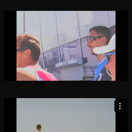
смотреть
© 2024 Все права защищены.
ИП Попель Егор Вадимович
ИНН 550720881189
ОГРНИП 321554300024620
Политика персональных данных
ШАБЛОН БРИФА
Регламент съемочного процесса